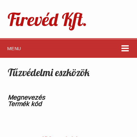
Firevéd Kft.
MENU
Tűzvédelmi eszközök
Megnevezés
Termék kód