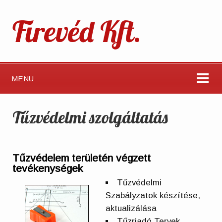
Firevéd Kft.
MENU
Tűzvédelmi szolgáltatás
Tűzvédelem területén végzett
tevékenységek
Tűzvédelmi
Szabályzatok készítése,
aktualizálása
Tűzriadó Tervek