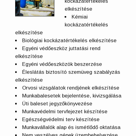
kockázatértékelés
elkészítése
Kémiai
kockázatértékelés
elkészítése
Biológiai kockázatértékelés elkészítése
Egyéni védőeszköz juttatási rend
elkészítése
Egyéni védőeszközök beszerzése
Éleslátás biztosító szemüveg szabályzás
elkészítése
Orvosi vizsgálatok rendjének elkészítése
Munkabalesetek bejelentése, kivizsgálása
Úti baleset jegyzőkönyvezése
Munkavédelmi tervfejezet készítése
Egészségvédelmi terv készítése
Munkavállalók alap és ismétlődő oktatása
Nem veszélyes gépek üzembehelyezése,