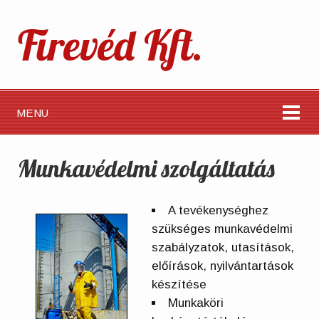
Firevéd Kft.
MENU
Munkavédelmi szolgáltatás
A tevékenységhez
szükséges munkavédelmi
szabályzatok, utasítások,
előírások, nyilvántartások
készítése
Munkaköri